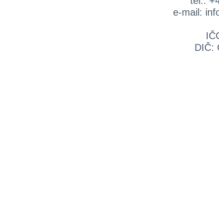
tel.: 
e-mail: in
IČ
DIČ: