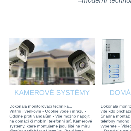
=moderní technol
KAMEROVÉ SYSTÉMY
DOMÁ
Dokonalá monitorovací technika...
Dokonalá monito
Vnitřní i venkovní - Odolné vodě i mrazu -
víte kdo přichá
Odolné proti vandalům - Vše možno napojit
Snadná montáž 
na domácí či mobilní telefonní síť. Kamerové
telefony mnoho m
systémy, které montujeme jsou šité na míru
vyberete » Video