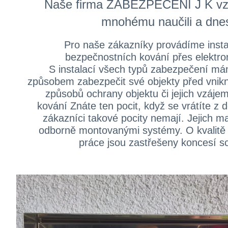
Naše firma ZABEZPEČENÍ J K vznik
mnohému naučili a dnes 
Pro naše zákazníky provádíme insta
bezpečnostních kování přes elektro
S instalací všech typů zabezpečení má
způsobem zabezpečit své objekty před vnik
způsobů ochrany objektu či jejich vzáje
kování Znáte ten pocit, když se vrátíte z 
zákazníci takové pocity nemají. Jejich m
odborně montovanými systémy. O kvalitě 
práce jsou zastřešeny koncesí sc