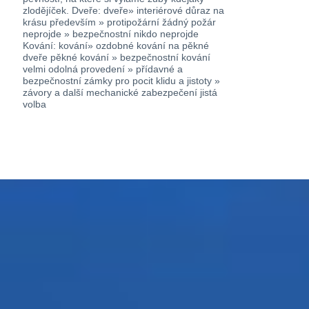
zlodějíček. Dveře: dveře» interiérové důraz na
krásu především » protipožární žádný požár
neprojde » bezpečnostní nikdo neprojde
Kování: kování» ozdobné kování na pěkné
dveře pěkné kování » bezpečnostní kování
velmi odolná provedení » přídavné a
bezpečnostní zámky pro pocit klidu a jistoty »
závory a další mechanické zabezpečení jistá
volba