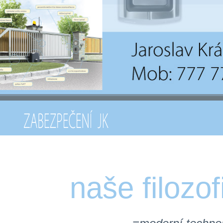
na
š
e filozo