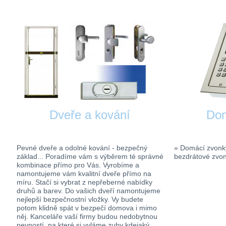
Dveře a kování
Dom
Pevné dveře a odolné kování - bezpečný
» Domácí zvonk
základ... Poradíme vám s výběrem té správné
bezdrátové zvo
kombinace přímo pro Vás. Vyrobíme a
namontujeme vám kvalitní dveře přímo na
míru. Stačí si vybrat z nepřeberné nabídky
druhů a barev. Do vašich dveří namontujeme
nejlepší bezpečnostní vložky. Vy budete
potom klidně spát v bezpečí domova i mimo
něj. Kanceláře vaší firmy budou nedobytnou
pevností, na které si vyláme zuby kdejaký