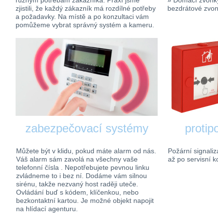
různým potřebám zákazníka. Praxí jsme
» Domácí zvonky
zjistili, že každý zákazník má rozdílné potřeby
bezdrátové zvo
a požadavky. Na místě a po konzultaci vám
pomůžeme vybrat správný systém a kameru.
zabezpečovací systémy
protip
Můžete být v klidu, pokud máte alarm od nás.
Požární signaliz
Váš alarm sám zavolá na všechny vaše
až po servisní ko
telefonní čísla . Nepotřebujete pevnou linku
zvládneme to i bez ní. Dodáme vám silnou
sirénu, takže nezvaný host raději uteče.
Ovládání buď s kódem, klíčenkou, nebo
bezkontaktní kartou. Je možné objekt napojit
na hlídací agenturu.